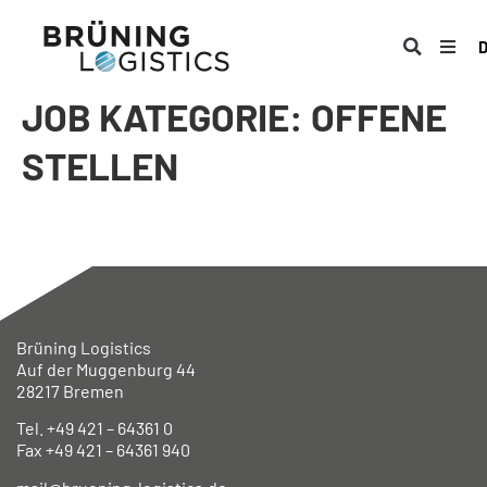
JOB KATEGORIE:
OFFENE
STELLEN
Aushilfskraftfahrer:in (w/m/d)
Berufskraftfahrer:in (w/m/d)
Brüning Logistics
Auf der Muggenburg 44
28217 Bremen
Tel. +49 421 – 64361 0
Fax +49 421 – 64361 940